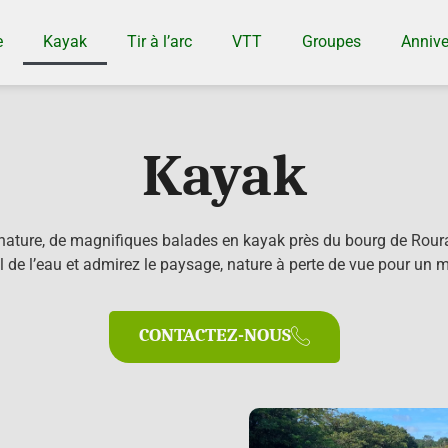
e
Kayak
Tir à l’arc
VTT
Groupes
Annive
Kayak
nature, de magnifiques balades en kayak près du bourg de Roura
l de l’eau et admirez le paysage, nature à perte de vue pour un 
CONTACTEZ-NOUS