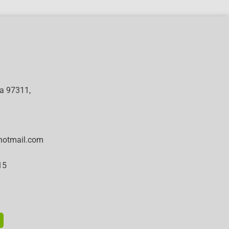
ra 97311,
hotmail.com
15