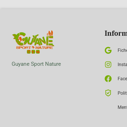
Inform
Fich
Guyane Sport Nature
Inst
Fac
Poli
Ment